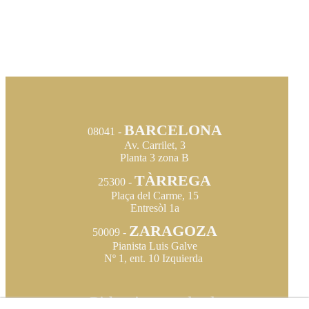
BARCELONA
08041 -
Av. Carrilet, 3
Planta 3 zona B
TÀRREGA
25300 -
Plaça del Carme, 15
Entresòl 1a
ZARAGOZA
50009 -
Pianista Luis Galve
Nº 1, ent. 10 Izquierda
Pida cita en el tel.