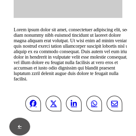
Lorem ipsum dolor sit amet, consectetuer adipiscing elit, sed
diam nonummy nibh euismod tincidunt ut laoreet dolore
magna aliquam erat volutpat. Ut wisi enim ad minim veniam,
quis nostrud exerci tation ullamcorper suscipit lobortis nisl ut
aliquip ex ea commodo consequat. Duis autem vel eum iriure
dolor in hendrerit in vulputate velit esse molestie consequat,
vel illum dolore eu feugiat nulla facilisis at vero eros et
accumsan et iusto odio dignissim qui blandit praesent
luptatum zzril delenit augue duis dolore te feugait nulla
facilisi.