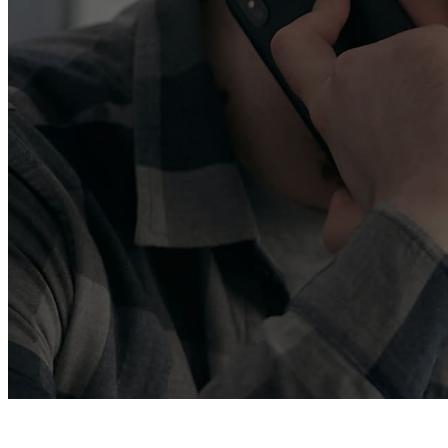
Us aj
Busquem solucions al
SERVEIS