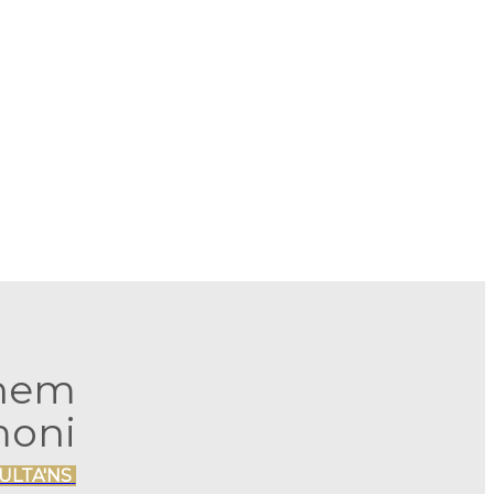
onem
moni
ULTA'NS