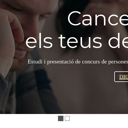
udem?
s vostres problemes