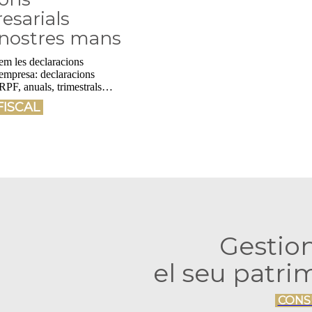
esarials
 nostres mans
rem les declaracions
 empresa: declaracions
RPF, anuals, trimestrals…
FISCAL
Gesti
el seu patri
CONS