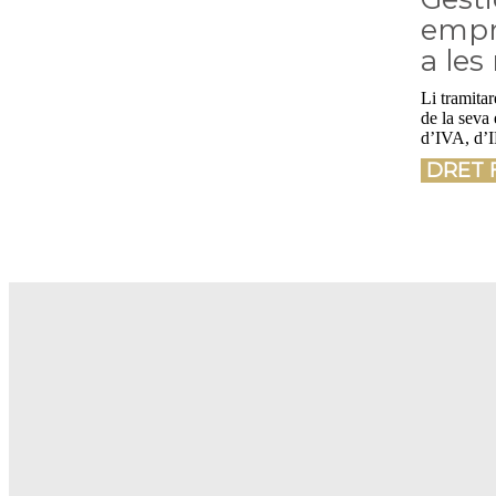
empr
a les
Li tramita
de la seva
d’IVA, d’I
DRET 